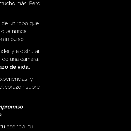
y mucho más. Pero
ma de un robo que
 que nunca.
n impulso.
nder y a disfrutar
s de una cámara,
zo de vida.
xperiencias, y
el corazón sobre
ompromiso
.
tu esencia, tu