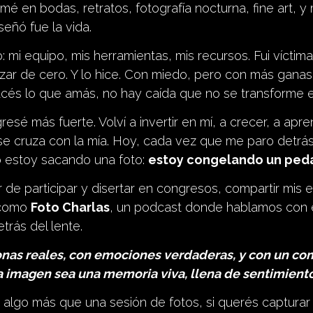
mé en bodas, retratos, fotografía nocturna, fine art, 
eñó fue la vida.
: mi equipo, mis herramientas, mis recursos. Fui vícti
ar de cero. Y lo hice. Con miedo, pero con más ganas
és lo que amás, no hay caída que no se transforme e
esé más fuerte. Volví a invertir en mí, a crecer, a apre
 se cruza con la mía. Hoy, cada vez que me paro detrá
o estoy sacando una foto:
estoy congelando un peda
 de participar y disertar en congresos, compartir mis e
 como
Foto Charlas
, un podcast donde hablamos con 
trás del lente.
onas reales, con emociones verdaderas, y con un c
 imagen sea una memoria viva, llena de sentimiento
algo más que una sesión de fotos, si querés capturar 