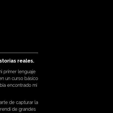
torias reales.
i primer lenguaje
 en un curso básico
abía encontrado mi
rte de capturar la
prendí de grandes