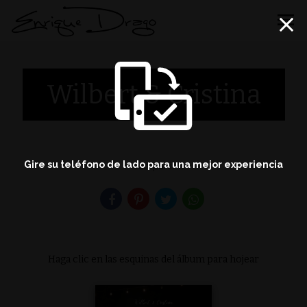
menu
Wilbert & Cristina
Gire su teléfono de lado para una mejor experiencia
compartir
Haga clic en las esquinas del álbum para hojear