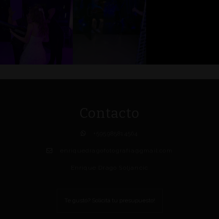
Contacto
+595985814564
enriquedragofotografia@gmail.com
Enrique Drago Soljancic
Te gustó? Solicitá tu presupuesto!