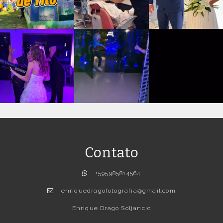
Contato
+595985814564
enriquedragofotografia@gmail.com
Enrique Drago Soljancic