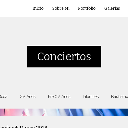
Inicio
Sobre Mi
Portfolio
Galerias
Conciertos
Boda
XV Años
Pre XV Años
Infantiles
Bautismo
rowback Dance 2018